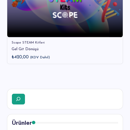
Scope STEAM Kitleri
Gel Git Dönüşü
₺
420,00
(KDV Dahil)
Ara
Ürünler