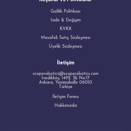
Gizlilik Politikası
İade & Değişim
KVKK
Mesafeli Satış Sözleşmesi
Üyelik Sözleşmesi
İletişim
scoperobotics@scoperobotics.com
İvedikköy, 1492. Sk No:17
Ankara
,
Yenimahalle
06010
Türkiye
İletişim Formu
Hakkımızda