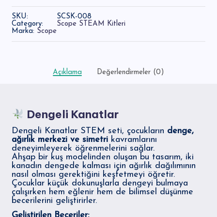
SKU:
SCSK-008
Category:
Scope STEAM Kitleri
Marka:
Scope
Açıklama
Değerlendirmeler (0)
Dengeli Kanatlar
Dengeli Kanatlar STEM seti, çocukların
denge,
ağırlık merkezi ve simetri
kavramlarını
deneyimleyerek öğrenmelerini sağlar.
Ahşap bir kuş modelinden oluşan bu tasarım, iki
kanadın dengede kalması için ağırlık dağılımının
nasıl olması gerektiğini keşfetmeyi öğretir.
Çocuklar küçük dokunuşlarla dengeyi bulmaya
çalışırken hem eğlenir hem de bilimsel düşünme
becerilerini geliştirirler.
Geliştirilen Beceriler: