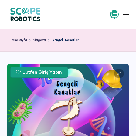
Skip
to
content
S
c
Anasayfa
Mağaza
Dengeli Kanatlar
o
p
e
Lütfen Giriş Yapın
R
o
b
o
ti
c