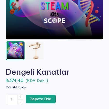
s
Dengeli Kanatlar
₺
374,40
(KDV Dahil)
250 adet stokta
Dengeli
+
Sepete Ekle
Kanatlar
-
adet