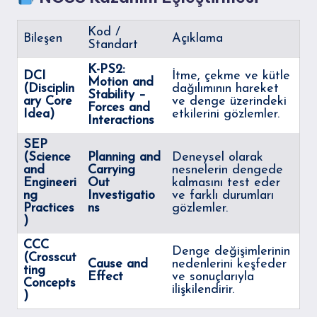
Kod /
Bileşen
Açıklama
Standart
K-PS2:
DCI
İtme, çekme ve kütle
Motion and
(Disciplin
dağılımının hareket
Stability –
ary Core
ve denge üzerindeki
Forces and
Idea)
etkilerini gözlemler.
Interactions
SEP
(Science
Planning and
Deneysel olarak
and
Carrying
nesnelerin dengede
Engineeri
Out
kalmasını test eder
ng
Investigatio
ve farklı durumları
Practices
ns
gözlemler.
)
CCC
Denge değişimlerinin
(Crosscut
Cause and
nedenlerini keşfeder
ting
Effect
ve sonuçlarıyla
Concepts
ilişkilendirir.
)