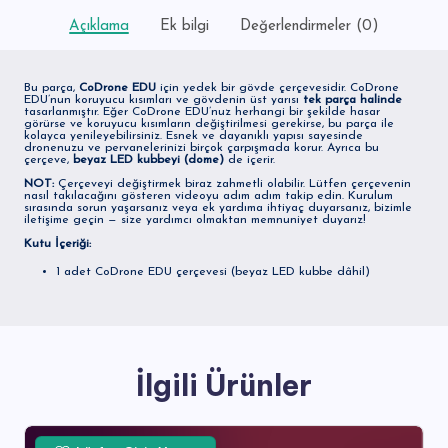
Açıklama
Ek bilgi
Değerlendirmeler (0)
Bu parça,
CoDrone EDU
için yedek bir gövde çerçevesidir. CoDrone
EDU’nun koruyucu kısımları ve gövdenin üst yarısı
tek parça halinde
tasarlanmıştır. Eğer CoDrone EDU’nuz herhangi bir şekilde hasar
görürse ve koruyucu kısımların değiştirilmesi gerekirse, bu parça ile
kolayca yenileyebilirsiniz. Esnek ve dayanıklı yapısı sayesinde
dronenuzu ve pervanelerinizi birçok çarpışmada korur. Ayrıca bu
çerçeve,
beyaz LED kubbeyi (dome)
de içerir.
NOT:
Çerçeveyi değiştirmek biraz zahmetli olabilir. Lütfen çerçevenin
nasıl takılacağını gösteren videoyu adım adım takip edin. Kurulum
sırasında sorun yaşarsanız veya ek yardıma ihtiyaç duyarsanız, bizimle
iletişime geçin — size yardımcı olmaktan memnuniyet duyarız!
Kutu İçeriği:
1 adet CoDrone EDU çerçevesi (beyaz LED kubbe dâhil)
İlgili Ürünler