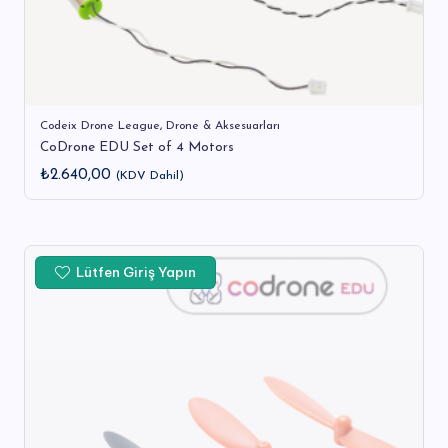
Codeix Drone League
,
Drone & Aksesuarları
CoDrone EDU Set of 4 Motors
₺
2.640,00
(KDV Dahil)
Lütfen Giriş Yapın