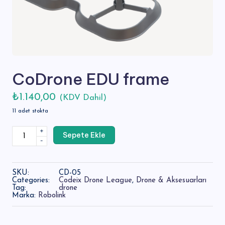
s
CoDrone EDU frame
₺
1.140,00
(KDV Dahil)
11 adet stokta
CoDrone
+
Sepete Ekle
EDU
-
frame
adet
SKU:
CD-05
Categories:
Codeix Drone League
,
Drone & Aksesuarları
Tag:
drone
Marka:
Robolink