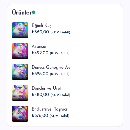
Ürünler
Eğimli Kuş
₺
360,00
(KDV Dahil)
Asansör
₺
492,00
(KDV Dahil)
Dünya, Güneş ve Ay
₺
528,00
(KDV Dahil)
Döndür ve Üret
₺
480,00
(KDV Dahil)
Endüstriyel Taşıyıcı
₺
576,00
(KDV Dahil)