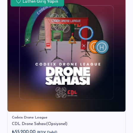
Lütfen Giriş Yapın
Codeix Drone League
CDL Drone Sahası(Opsiyonel)
₺
55.200,00
(KDV Dahil)