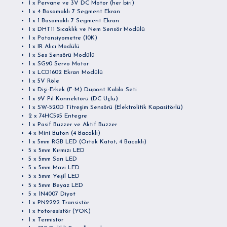
1 x Pervane ve 3V DC Motor (her biri)
1 x 4 Basamaklı 7 Segment Ekran
1 x 1 Basamaklı 7 Segment Ekran
1 x DHT11 Sıcaklık ve Nem Sensör Modülü
1 x Potansiyometre (10K)
1 x IR Alıcı Modülü
1 x Ses Sensörü Modülü
1 x SG90 Servo Motor
1 x LCD1602 Ekran Modülü
1 x 5V Röle
1 x Dişi-Erkek (F-M) Dupont Kablo Seti
1 x 9V Pil Konnektörü (DC Uçlu)
1 x SW-520D Titreşim Sensörü (Elektrolitik Kapasitörlü)
2 x 74HC595 Entegre
1 x Pasif Buzzer ve Aktif Buzzer
4 x Mini Buton (4 Bacaklı)
1 x 5mm RGB LED (Ortak Katot, 4 Bacaklı)
5 x 5mm Kırmızı LED
5 x 5mm Sarı LED
5 x 5mm Mavi LED
5 x 5mm Yeşil LED
5 x 5mm Beyaz LED
5 x 1N4007 Diyot
1 x PN2222 Transistör
1 x Fotoresistör (YOK)
1 x Termistör