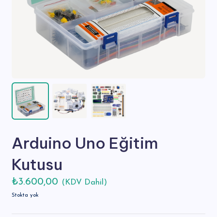
s
Arduino Uno Eğitim
Kutusu
₺
3.600,00
(KDV Dahil)
Stokta yok