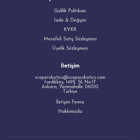
Gizlilik Politikası
İade & Değişim
KVKK
Mesafeli Satış Sözleşmesi
Üyelik Sözleşmesi
İletişim
scoperobotics@scoperobotics.com
İvedikköy, 1492. Sk No:17
Ankara
,
Yenimahalle
06010
Türkiye
İletişim Formu
Hakkımızda