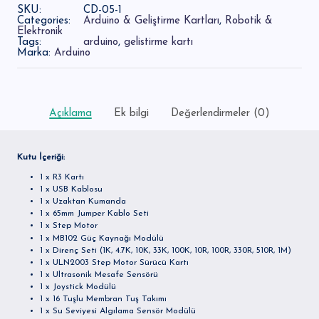
SKU:
CD-05-1
Categories:
Arduino & Geliştirme Kartları
,
Robotik &
Elektronik
Tags:
arduino
,
gelistirme kartı
Marka:
Arduino
Açıklama
Ek bilgi
Değerlendirmeler (0)
Kutu İçeriği:
1 x R3 Kartı
1 x USB Kablosu
1 x Uzaktan Kumanda
1 x 65mm Jumper Kablo Seti
1 x Step Motor
1 x MB102 Güç Kaynağı Modülü
1 x Direnç Seti (1K, 4.7K, 10K, 33K, 100K, 10R, 100R, 330R, 510R, 1M)
1 x ULN2003 Step Motor Sürücü Kartı
1 x Ultrasonik Mesafe Sensörü
1 x Joystick Modülü
1 x 16 Tuşlu Membran Tuş Takımı
1 x Su Seviyesi Algılama Sensör Modülü