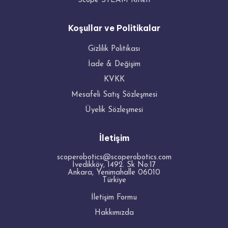
Scope STEAM Kitleri
Koşullar ve Politikalar
Gizlilik Politikası
İade & Değişim
KVKK
Mesafeli Satış Sözleşmesi
Üyelik Sözleşmesi
İletişim
scoperobotics@scoperobotics.com
İvedikköy, 1492. Sk No:17
Ankara
,
Yenimahalle
06010
Türkiye
İletişim Formu
Hakkımızda