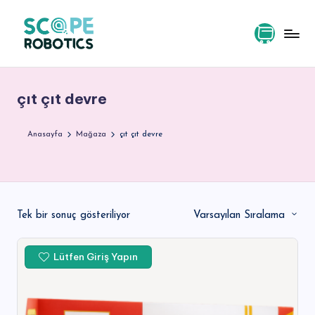
Skip
to
content
S
c
çıt çıt devre
o
p
Anasayfa
Mağaza
çıt çıt devre
e
R
o
Tek bir sonuç gösteriliyor
Varsayılan Sıralama
b
o
Lütfen Giriş Yapın
ti
c