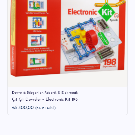
s
Devre & Bileşenler
,
Robotik & Elektronik
Çıt Çıt Devreler – Electronic Kit 198
₺
5.400,00
(KDV Dahil)